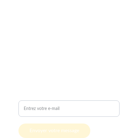
Retrouvez-moi ici
CONTACT
agathevanviet.pro@gmail.com
+33 6 38 69 44 19
Votre adresse e-mail ici
Envoyer votre message